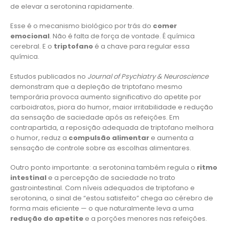
de elevar a serotonina rapidamente.
Esse é o mecanismo biológico por trás do
comer
emocional
. Não é falta de força de vontade. É química
cerebral. E o
triptofano
é a chave para regular essa
química.
Estudos publicados no
Journal of Psychiatry & Neuroscience
demonstram que a depleção de triptofano mesmo
temporária provoca aumento significativo do apetite por
carboidratos, piora do humor, maior irritabilidade e redução
da sensação de saciedade após as refeições. Em
contrapartida, a reposição adequada de triptofano melhora
o humor, reduz a
compulsão alimentar
e aumenta a
sensação de controle sobre as escolhas alimentares.
Outro ponto importante: a serotonina também regula o
ritmo
intestinal
e a percepção de saciedade no trato
gastrointestinal. Com níveis adequados de triptofano e
serotonina, o sinal de “estou satisfeito” chega ao cérebro de
forma mais eficiente — o que naturalmente leva a uma
redução do apetite
e a porções menores nas refeições.