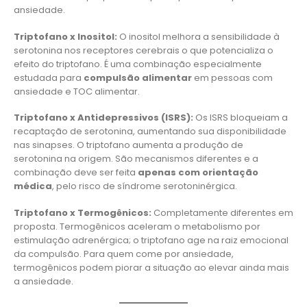
ansiedade.
Triptofano x Inositol:
O inositol melhora a sensibilidade à
serotonina nos receptores cerebrais o que potencializa o
efeito do triptofano. É uma combinação especialmente
estudada para
compulsão alimentar
em pessoas com
ansiedade e TOC alimentar.
Triptofano x Antidepressivos (ISRS):
Os ISRS bloqueiam a
recaptação de serotonina, aumentando sua disponibilidade
nas sinapses. O triptofano aumenta a produção de
serotonina na origem. São mecanismos diferentes e a
combinação deve ser feita
apenas com orientação
médica
, pelo risco de síndrome serotoninérgica.
Triptofano x Termogênicos:
Completamente diferentes em
proposta. Termogênicos aceleram o metabolismo por
estimulação adrenérgica; o triptofano age na raiz emocional
da compulsão. Para quem come por ansiedade,
termogênicos podem piorar a situação ao elevar ainda mais
a ansiedade.