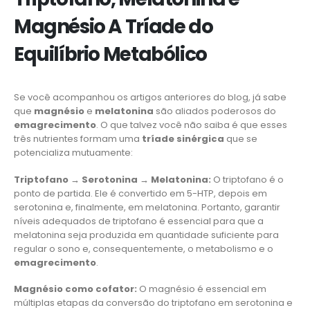
Magnésio A Tríade do
Equilíbrio Metabólico
Se você acompanhou os artigos anteriores do blog, já sabe
que
magnésio
e
melatonina
são aliados poderosos do
emagrecimento
. O que talvez você não saiba é que esses
três nutrientes formam uma
tríade sinérgica
que se
potencializa mutuamente:
Triptofano → Serotonina → Melatonina:
O triptofano é o
ponto de partida. Ele é convertido em 5-HTP, depois em
serotonina e, finalmente, em melatonina. Portanto, garantir
níveis adequados de triptofano é essencial para que a
melatonina seja produzida em quantidade suficiente para
regular o sono e, consequentemente, o metabolismo e o
emagrecimento
.
Magnésio como cofator:
O magnésio é essencial em
múltiplas etapas da conversão do triptofano em serotonina e