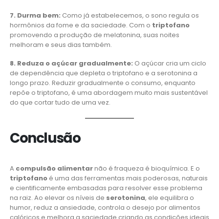
7. Durma bem:
Como já estabelecemos, o sono regula os
hormônios da fome e da saciedade. Com o
triptofano
promovendo a produção de melatonina, suas noites
melhoram e seus dias também.
8. Reduza o açúcar gradualmente:
O açúcar cria um ciclo
de dependência que depleta o triptofano e a serotonina a
longo prazo. Reduzir gradualmente o consumo, enquanto
repõe o triptofano, é uma abordagem muito mais sustentável
do que cortar tudo de uma vez.
Conclusão
A
compulsão alimentar
não é fraqueza é bioquímica. E o
triptofano
é uma das ferramentas mais poderosas, naturais
e cientificamente embasadas para resolver esse problema
na raiz. Ao elevar os níveis de
serotonina
, ele equilibra o
humor, reduz a ansiedade, controla o desejo por alimentos
calóricos e melhora a saciedade criando as condições ideais