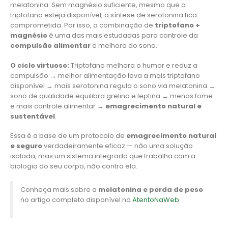
melatonina. Sem magnésio suficiente, mesmo que o
triptofano esteja disponível, a síntese de serotonina fica
comprometida. Por isso, a combinação de
triptofano +
magnésio
é uma das mais estudadas para controle da
compulsão alimentar
e melhora do sono.
O ciclo virtuoso:
Triptofano melhora o humor e reduz a
compulsão → melhor alimentação leva a mais triptofano
disponível → mais serotonina regula o sono via melatonina →
sono de qualidade equilibra grelina e leptina → menos fome
e mais controle alimentar →
emagrecimento natural e
sustentável
.
Essa é a base de um protocolo de
emagrecimento natural
e seguro
verdadeiramente eficaz — não uma solução
isolada, mas um sistema integrado que trabalha com a
biologia do seu corpo, não contra ela.
Conheça mais sobre a
melatonina e perda de peso
no artigo completo disponível no
AtentoNaWeb
.