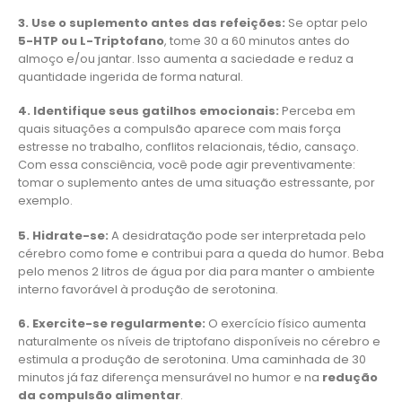
3. Use o suplemento antes das refeições:
Se optar pelo
5-HTP ou L-Triptofano
, tome 30 a 60 minutos antes do
almoço e/ou jantar. Isso aumenta a saciedade e reduz a
quantidade ingerida de forma natural.
4. Identifique seus gatilhos emocionais:
Perceba em
quais situações a compulsão aparece com mais força
estresse no trabalho, conflitos relacionais, tédio, cansaço.
Com essa consciência, você pode agir preventivamente:
tomar o suplemento antes de uma situação estressante, por
exemplo.
5. Hidrate-se:
A desidratação pode ser interpretada pelo
cérebro como fome e contribui para a queda do humor. Beba
pelo menos 2 litros de água por dia para manter o ambiente
interno favorável à produção de serotonina.
6. Exercite-se regularmente:
O exercício físico aumenta
naturalmente os níveis de triptofano disponíveis no cérebro e
estimula a produção de serotonina. Uma caminhada de 30
minutos já faz diferença mensurável no humor e na
redução
da compulsão alimentar
.