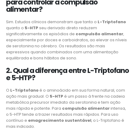
para controlar a compulsão
alimentar?
Sim. Estudos clínicos demonstram que tanto o
L-Triptofano
quanto o
5-HTP
seu derivado direto reduzem
significativamente os episódios de
compulsão alimentar
,
especialmente por doces e carboidratos, ao elevar os níveis
de serotonina no cérebro. Os resultados são mais
expressivos quando combinados com uma alimentação
equilibrada e bons hábitos de sono.
2. Qual a diferença entre L-Triptofano
e 5-HTP?
O
L-Triptofano
é o aminoácido em sua forma natural, com
ação mais gradual. O
5-HTP
é um passo à frente na cadeia
metabólica precursor imediato da serotonina e tem ação
mais rápida e potente. Para
compulsão alimentar
intensa,
o 5-HTP tende a trazer resultados mais rápidos. Para uso
contínuo e
emagrecimento sustentável
, o L-Triptofano é
mais indicado.