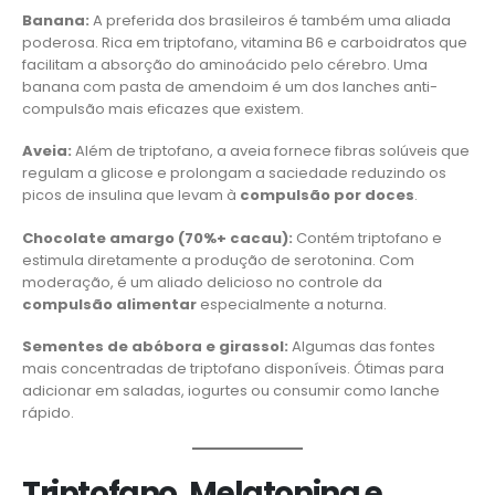
Banana:
A preferida dos brasileiros é também uma aliada
poderosa. Rica em triptofano, vitamina B6 e carboidratos que
facilitam a absorção do aminoácido pelo cérebro. Uma
banana com pasta de amendoim é um dos lanches anti-
compulsão mais eficazes que existem.
Aveia:
Além de triptofano, a aveia fornece fibras solúveis que
regulam a glicose e prolongam a saciedade reduzindo os
picos de insulina que levam à
compulsão por doces
.
Chocolate amargo (70%+ cacau):
Contém triptofano e
estimula diretamente a produção de serotonina. Com
moderação, é um aliado delicioso no controle da
compulsão alimentar
especialmente a noturna.
Sementes de abóbora e girassol:
Algumas das fontes
mais concentradas de triptofano disponíveis. Ótimas para
adicionar em saladas, iogurtes ou consumir como lanche
rápido.
Triptofano, Melatonina e