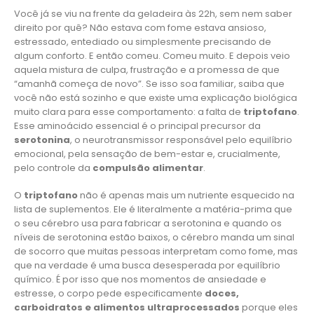
Você já se viu na frente da geladeira às 22h, sem nem saber
direito por quê? Não estava com fome estava ansioso,
estressado, entediado ou simplesmente precisando de
algum conforto. E então comeu. Comeu muito. E depois veio
aquela mistura de culpa, frustração e a promessa de que
“amanhã começa de novo”. Se isso soa familiar, saiba que
você não está sozinho e que existe uma explicação biológica
muito clara para esse comportamento: a falta de
triptofano
.
Esse aminoácido essencial é o principal precursor da
serotonina
, o neurotransmissor responsável pelo equilíbrio
emocional, pela sensação de bem-estar e, crucialmente,
pelo controle da
compulsão alimentar
.
O
triptofano
não é apenas mais um nutriente esquecido na
lista de suplementos. Ele é literalmente a matéria-prima que
o seu cérebro usa para fabricar a serotonina e quando os
níveis de serotonina estão baixos, o cérebro manda um sinal
de socorro que muitas pessoas interpretam como fome, mas
que na verdade é uma busca desesperada por equilíbrio
químico. É por isso que nos momentos de ansiedade e
estresse, o corpo pede especificamente
doces,
carboidratos e alimentos ultraprocessados
porque eles