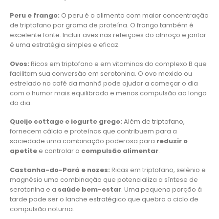
Peru e frango:
O peru é o alimento com maior concentração
de triptofano por grama de proteína. O frango também é
excelente fonte. Incluir aves nas refeições do almoço e jantar
é uma estratégia simples e eficaz.
Ovos:
Ricos em triptofano e em vitaminas do complexo B que
facilitam sua conversão em serotonina. O ovo mexido ou
estrelado no café da manhã pode ajudar a começar o dia
com o humor mais equilibrado e menos compulsão ao longo
do dia.
Queijo cottage e iogurte grego:
Além de triptofano,
fornecem cálcio e proteínas que contribuem para a
saciedade uma combinação poderosa para
reduzir o
apetite
e controlar a
compulsão alimentar
.
Castanha-do-Pará e nozes:
Ricas em triptofano, selênio e
magnésio uma combinação que potencializa a síntese de
serotonina e a
saúde bem-estar
. Uma pequena porção à
tarde pode ser o lanche estratégico que quebra o ciclo de
compulsão noturna.