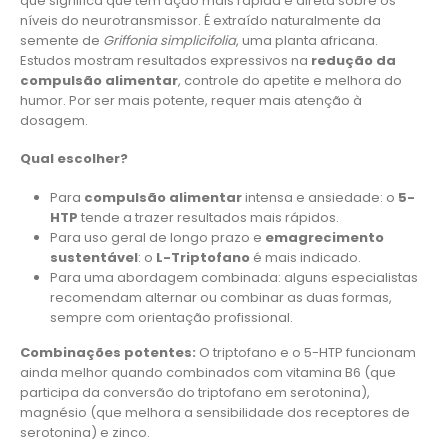
que significa que tem ação mais rápida e direta sobre os
níveis do neurotransmissor. É extraído naturalmente da
semente de
Griffonia simplicifolia
, uma planta africana.
Estudos mostram resultados expressivos na
redução da
compulsão alimentar
, controle do apetite e melhora do
humor. Por ser mais potente, requer mais atenção à
dosagem.
Qual escolher?
Para
compulsão alimentar
intensa e ansiedade: o
5-
HTP
tende a trazer resultados mais rápidos.
Para uso geral de longo prazo e
emagrecimento
sustentável
: o
L-Triptofano
é mais indicado.
Para uma abordagem combinada: alguns especialistas
recomendam alternar ou combinar as duas formas,
sempre com orientação profissional.
Combinações potentes:
O triptofano e o 5-HTP funcionam
ainda melhor quando combinados com vitamina B6 (que
participa da conversão do triptofano em serotonina),
magnésio (que melhora a sensibilidade dos receptores de
serotonina) e zinco.