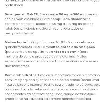
aumentar gradualmente conforme a tolerância e orientação
profissional.
Dosagem do 5-HTP:
Doses entre
50 mg e 300 mg por dia
são as mais estudadas. Para
compulsão alimentar
e
controle do apetite, doses de 100 mg a 200 mg antes das
refeições principais mostraram bons resultados em
pesquisas clínicas.
Melhor horário:
O triptofano e o 5-HTP são mais eficazes
quando tomados
30 a 60 minutos antes das refeições
(para controle do apetite) ou
antes de dormir
(para
melhora do sono e produção de melatonina). Muitos
especialistas recomendam dividir a dose diária entre esses
dois momentos.
Com carboidratos:
Uma dica importante tomar o triptofano
com uma pequena quantidade de carboidratos (como uma
fruta ou biscoito integral) facilita sua entrada no cérebro, pois
a insulina liberada pelos carboidratos remove aminoácidos
concorrentes da corrente sanguínea, dando ao triptofano
preferência na travessia da barreira hematoencefálica.