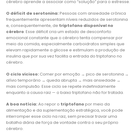
cérebro aprende a associar como “solução” para o estresse.
O déficit de serotonina:
Pessoas com ansiedade crônica
frequentemente apresentam níveis reduzidos de serotonina
e, consequentemente, de
triptofano disponível no
cérebro
. Esse déficit cria um estado de desconforto
emocional constante que o cérebro tenta compensar por
meio da comida, especialmente carboidratos simples que
elevam rapidamente a glicose e estimulam a produção de
insulina que por sua vez facilita a entrada do triptofano no
cérebro.
O ciclo vicioso:
Comer por emoção → pico de serotonina →
alívio temporário → queda abrupta → mais ansiedade →
mais compulsão. Esse ciclo se repete indefinidamente
enquanto a causa raiz — o baixo triptofano não for tratada.
A boa notícia:
Ao repor o
triptofano
por meio da
alimentação e da suplementação estratégica, você pode
interromper esse ciclo na raiz, sem precisar travar uma
batalha diária de força de vontade contra o seu próprio
cérebro.