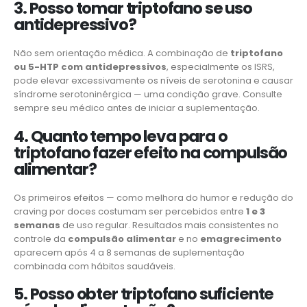
3. Posso tomar triptofano se uso
antidepressivo?
Não sem orientação médica. A combinação de
triptofano
ou 5-HTP com antidepressivos
, especialmente os ISRS,
pode elevar excessivamente os níveis de serotonina e causar
síndrome serotoninérgica — uma condição grave. Consulte
sempre seu médico antes de iniciar a suplementação.
4. Quanto tempo leva para o
triptofano fazer efeito na compulsão
alimentar?
Os primeiros efeitos — como melhora do humor e redução do
craving por doces costumam ser percebidos entre
1 e 3
semanas
de uso regular. Resultados mais consistentes no
controle da
compulsão alimentar
e no
emagrecimento
aparecem após 4 a 8 semanas de suplementação
combinada com hábitos saudáveis.
5. Posso obter triptofano suficiente