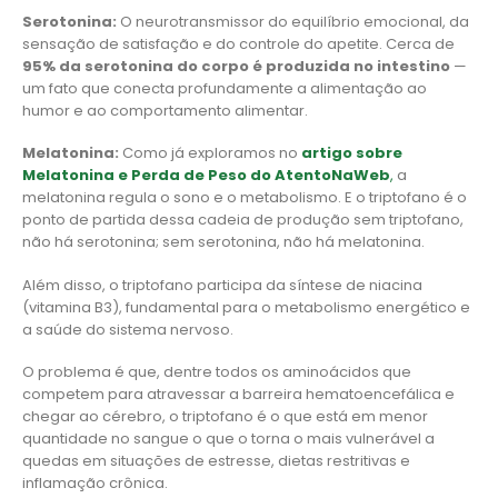
Serotonina:
O neurotransmissor do equilíbrio emocional, da
sensação de satisfação e do controle do apetite. Cerca de
95% da serotonina do corpo é produzida no intestino
—
um fato que conecta profundamente a alimentação ao
humor e ao comportamento alimentar.
Melatonina:
Como já exploramos no
artigo sobre
Melatonina e Perda de Peso do AtentoNaWeb
,
a
melatonina regula o sono e o metabolismo. E o triptofano é o
ponto de partida dessa cadeia de produção sem triptofano,
não há serotonina; sem serotonina, não há melatonina.
Além disso, o triptofano participa da síntese de niacina
(vitamina B3), fundamental para o metabolismo energético e
a saúde do sistema nervoso.
O problema é que, dentre todos os aminoácidos que
competem para atravessar a barreira hematoencefálica e
chegar ao cérebro, o triptofano é o que está em menor
quantidade no sangue o que o torna o mais vulnerável a
quedas em situações de estresse, dietas restritivas e
inflamação crônica.