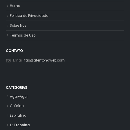
Laranja Moro para Pele e Beleza: O Segredo
13
Natural do Rejuvenescimento que Você Precisa
Conhecer
mar
Existe um momento na vida de muitas pessoas
geralmente em algum ponto...
read more
Veja Mais
LINKS IMPORTANTES
Blog
Contato