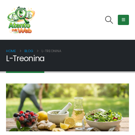
HOME
BLOG
L-TREONINA
L-Treonina